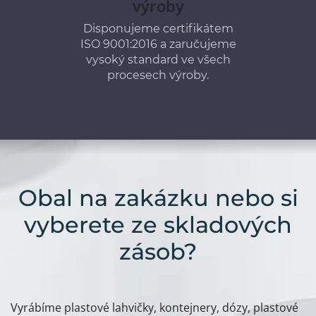
výroby
Disponujeme certifikátem
ISO 9001:2016 a zaručujeme
vysoký standard ve všech
procesech výroby.
Obal na zakázku nebo si
vyberete ze skladových
zásob?
Vyrábíme plastové lahvičky, kontejnery, dózy, plastové