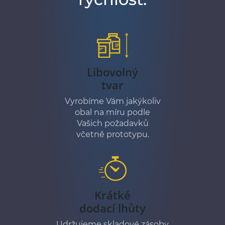
Libovolný
tvar
Vyrobíme Vám jakýkoliv
obal na míru podle
Vašich požadavků
včetně prototypu.
Krátké
dodací lhůty
Udržujeme skladové zásoby