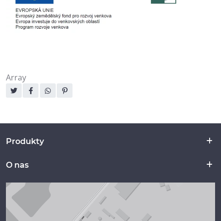
Array
Dzielenie
się:
Produkty
O nas