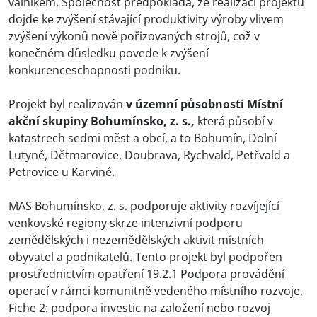
valníkem. Společnost předpokládá, že realizací projektu
dojde ke zvýšení stávající produktivity výroby vlivem
zvýšení výkonů nově pořizovaných strojů, což v
konečném důsledku povede k zvýšení
konkurenceschopnosti podniku.
Projekt byl realizován
v územní působnosti Místní
akční skupiny Bohumínsko, z. s.,
která působí v
katastrech sedmi měst a obcí, a to Bohumín, Dolní
Lutyně, Dětmarovice, Doubrava, Rychvald, Petřvald a
Petrovice u Karviné.
MAS Bohumínsko, z. s. podporuje aktivity rozvíjející
venkovské regiony skrze intenzivní podporu
zemědělských i nezemědělských aktivit místních
obyvatel a podnikatelů. Tento projekt byl podpořen
prostřednictvím opatření 19.2.1 Podpora provádění
operací v rámci komunitně vedeného místního rozvoje,
Fiche 2: podpora investic na založení nebo rozvoj