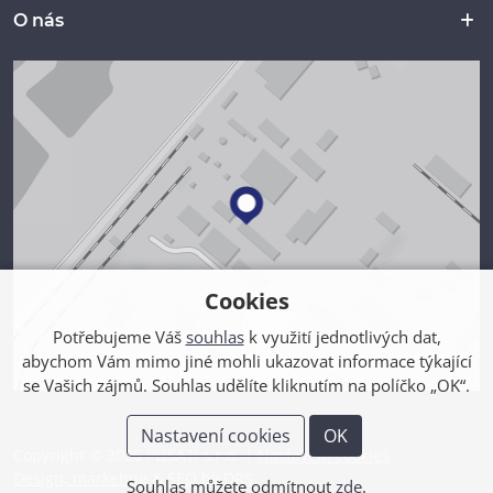
O nás
Cookies
Potřebujeme Váš
souhlas
k využití jednotlivých dat,
abychom Vám mimo jiné mohli ukazovat informace týkající
se Vašich zájmů. Souhlas udělíte kliknutím na políčko „OK“.
Nastavení cookies
OK
Copyright © 2026 PLiSATi s.r.o. |
Nastavení cookies
Design, marketing & SEO by DRS
Souhlas můžete odmítnout
zde
.